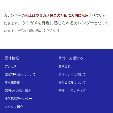
カレンダーの
売上はウミガメ保全のために大切に活用
させていた
ウミガメを身近に感じられるカレンダー
だきます。
となって
います。ぜひお買い求めください！
団体情報
寄付・支援する
アクセス
賛助会員
認定NPO法人について
島オーナーに関して
年次報告書
寄付金控除について
SDGsへの取り組み
研修・ボランティア
小笠原海洋センター
スタッフ紹介