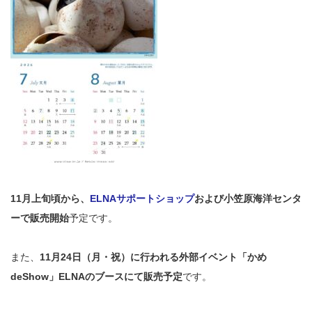
11月上旬頃から、
ELNAサポートショップ
および小笠原海洋センタ
ーで販売開始
予定です。
また、
11月
24日（月・祝）に行われる外部イベント
「かめ
deShow」
ELNAのブースにて販売予定
です。