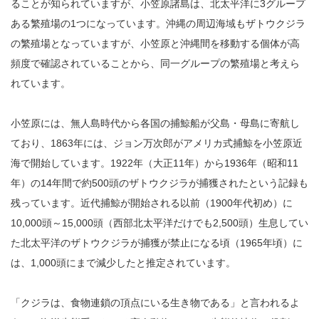
ることが知られていますが、小笠原諸島は、北太平洋に3グループ
ある繁殖場の1つになっています。沖縄の周辺海域もザトウクジラ
の繁殖場となっていますが、小笠原と沖縄間を移動する個体が高
頻度で確認されていることから、同一グループの繁殖場と考えら
れています。
小笠原には、無人島時代から各国の捕鯨船が父島・母島に寄航し
ており、1863年には、ジョン万次郎がアメリカ式捕鯨を小笠原近
海で開始しています。1922年（大正11年）から1936年（昭和11
年）の14年間で約500頭のザトウクジラが捕獲されたという記録も
残っています。近代捕鯨が開始される以前（1900年代初め）に
10,000頭～15,000頭（西部北太平洋だけでも2,500頭）生息してい
た北太平洋のザトウクジラが捕獲が禁止になる頃（1965年頃）に
は、1,000頭にまで減少したと推定されています。
「クジラは、食物連鎖の頂点にいる生き物である」と言われるよ