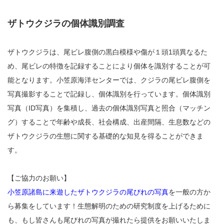
ザトウクジラの個体識別調査
ザトウクジラは、尾ビレ腹側の黒白模様や傷が１頭1頭異なるた
め、尾ビレの特徴を記録することにより個体を識別することが可
能となります。小笠原海洋センターでは、クジラの尾ビレ腹側を
写真撮影することで記録し、個体識別を行っています。個体識別
写真（ID写真）を集積し、過去の個体識別写真と照合（マッチン
グ）することで年齢や成長、社会構成、出産間隔、生息数などの
ザトウクジラの生態に関する基礎的な知見を得ることができま
す。
【ご協力のお願い】
小笠原諸島に来遊したザトウクジラの尾びれの写真
を一般の方か
ら募集をしています！生態解明のための研究制度を上げるために
も、もし皆さんも尾びれの写真が撮れたら提供をお願いいたしま