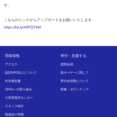
す。
こちらのリンクからアップロードをお願いいたします。
https://bit.ly/49PQTKM
団体情報
寄付・支援する
アクセス
賛助会員
認定NPO法人について
島オーナーに関して
年次報告書
寄付金控除について
SDGsへの取り組み
研修・ボランティア
小笠原海洋センター
スタッフ紹介
助成金の実績