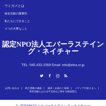
ウミガメとは
保全活動の重要性
私たちにできること
４つの大事なこと
認定NPO法人エバーラステイン
グ・ネイチャー
TEL: 045-432-2358 Email: info@elna.or.jp
Twitter
Facebook
Instagram
RSS
お問い合わせ
死亡漂着の連絡
講演・企画のご依頼
メディアの皆さまへ
研究活動における不正防止に関する相談窓口
©
認定NPO法人エバーラステイング・ネイチャー