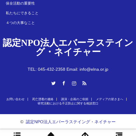
保全活動の重要性
私たちにできること
４つの大事なこと
認定NPO法人エバーラステイン
グ・ネイチャー
TEL: 045-432-2358 Email: info@elna.or.jp
Twitter
Facebook
Instagram
RSS
お問い合わせ
死亡漂着の連絡
講演・企画のご依頼
メディアの皆さまへ
研究活動における不正防止に関する相談窓口
©
認定NPO法人エバーラステイング・ネイチャー