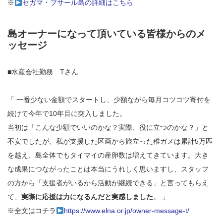
※
セガマ・ブサール島の詳細はこちら
島オーナーになって頂いている皆様からのメ
ッセージ
■水産会社勤務 Tさん
「 一番少ない金額でスタートし、少額ながら毎月コツコツ寄付を
続けて今年で10年目に突入しました。
当初は「こんな少額でいいのかな？実際、役に立つのかな？」と
不安でしたが、私が支援した区画から旅立った稚ガメは累計5万匹
を越え、島全体でもタイマイの産卵数は増えてきています。大き
な成果につながったことは本当にうれしく思いますし、スタッフ
の方から「支援者がいるから活動が継続できる」と言ってもらえ
て、
実際に応援は力になるんだと実感しました
。 」
※全文はコチラ
https://www.elna.or.jp/owner-message-t/