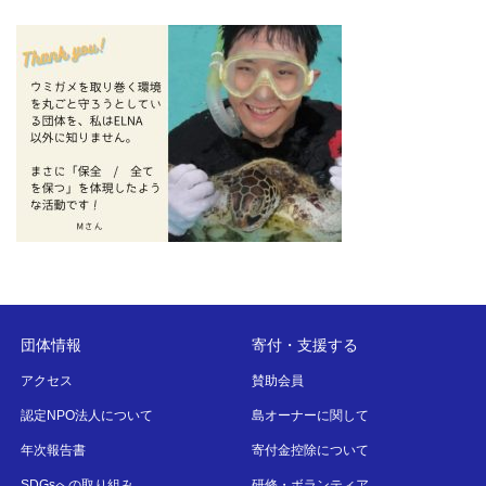
団体情報
寄付・支援する
アクセス
賛助会員
認定NPO法人について
島オーナーに関して
年次報告書
寄付金控除について
SDGsへの取り組み
研修・ボランティア