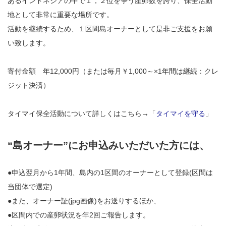
あるインドネシアの中で１，２位を争う産卵数を誇り、保全活動
地として非常に重要な場所です。
活動を継続するため、１区間島オーナーとして是非ご支援をお願
い致します。
寄付金額 年12,000円（または毎月￥1,000～×1年間は継続：クレ
ジット決済）
タイマイ保全活動について詳しくはこちら→「
タイマイを守る
」
“島オーナー”にお申込みいただいた方には、
●申込翌月から1年間、島内の1区間のオーナーとして登録(区間は
当団体で選定)
●また、オーナー証(jpg画像)をお送りするほか、
●区間内での産卵状況を年2回ご報告します。