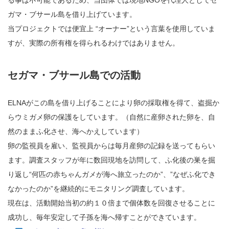
る事は不可能であるため、当団体では現地NGOを代理人としてセ
ガマ・ブサール島を借り上げています。
当プロジェクトでは便宜上 “オーナー”という言葉を使用していま
すが、実際の所有権を得られるわけではありません。
セガマ・ブサール島での活動
ELNAがこの島を借り上げることにより卵の採取権を得て、盗掘か
らウミガメ卵の保護をしています。（自然に産卵された卵を、自
然のままふ化させ、海へかえしています）
卵の監視員を雇い、監視員からは毎月産卵の記録を送ってもらい
ます。調査スタッフが年に数回現地を訪問して、ふ化後の巣を掘
り返し“何匹の赤ちゃんガメが海へ旅立ったのか”、”なぜふ化でき
なかったのか”を継続的にモニタリング調査しています。
現在は、活動開始当初の約１０倍まで個体数を回復させることに
成功し、毎年安定して子孫を海へ帰すことができています。