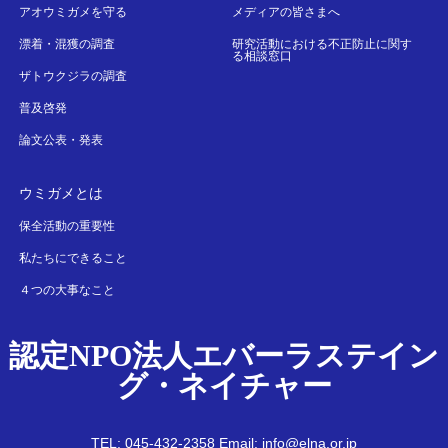
アオウミガメを守る
メディアの皆さまへ
漂着・混獲の調査
研究活動における不正防止に関す
る相談窓口
ザトウクジラの調査
普及啓発
論文公表・発表
ウミガメとは
保全活動の重要性
私たちにできること
４つの大事なこと
認定NPO法人エバーラステイン
グ・ネイチャー
TEL: 045-432-2358 Email: info@elna.or.jp