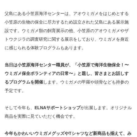
父島にある小笠原海洋センターは、アオウミガメをはじめとする
小笠原の生物の保全に尽力するため設立された父島にある展示施
設です。ウミガメ類の飼育展示の他、小笠原のアオウミガメやザ
トウクジラの調査研究に関する展示をしており、ウミガメを身近
に感じられる体験プログラムもあります。
当日は小笠原海洋センター職員が、「小笠原で海洋生物保全！〜
ウミガメ保全ボランティアの日常〜」と題し、皆さまとお話しす
るプログラムを開催
します。ウミガメの甲羅や頭骨なども持参の
予定です。
そして今年も、
ELNAサポートショップ
が出展します。オリジナル
商品を実際に見ていただく機会です。
今年もかわいいウミガメグッズやTシャツなど新商品も揃えて、み