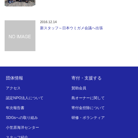
2016.12.14
新スタッフ～日本ウミガメ会議へ出張
団体情報
寄付・支援する
アクセス
賛助会員
認定NPO法人について
島オーナーに関して
年次報告書
寄付金控除について
SDGsへの取り組み
研修・ボランティア
小笠原海洋センター
スタッフ紹介