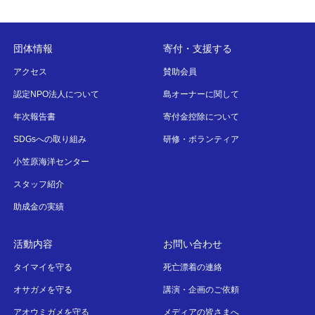
団体情報
寄付・支援する
アクセス
賛助会員
認定NPO法人について
島オーナーに関して
年次報告書
寄付金控除について
SDGsへの取り組み
研修・ボランティア
小笠原海洋センター
スタッフ紹介
助成金の実績
活動内容
お問い合わせ
タイマイを守る
死亡漂着の連絡
オサガメを守る
講演・企画のご依頼
アオウミガメを守る
メディアの皆さまへ