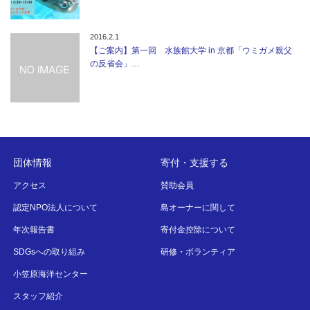
2016.2.1
【ご案内】第一回 水族館大学 in 京都「ウミガメ親父
の反省会」…
団体情報
寄付・支援する
アクセス
賛助会員
認定NPO法人について
島オーナーに関して
年次報告書
寄付金控除について
SDGsへの取り組み
研修・ボランティア
小笠原海洋センター
スタッフ紹介