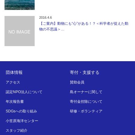
2016.4.6
【ご案内】動物にも“心”がある！？＜科学者が捉えた動
物の不思議＞…
団体情報
寄付・支援する
アクセス
賛助会員
認定NPO法人について
島オーナーに関して
年次報告書
寄付金控除について
SDGsへの取り組み
研修・ボランティア
小笠原海洋センター
スタッフ紹介