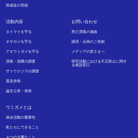
助成金の実績
活動内容
お問い合わせ
タイマイを守る
死亡漂着の連絡
オサガメを守る
講演・企画のご依頼
アオウミガメを守る
メディアの皆さまへ
漂着・混獲の調査
研究活動における不正防止に関す
る相談窓口
ザトウクジラの調査
普及啓発
論文公表・発表
ウミガメとは
保全活動の重要性
私たちにできること
４つの大事なこと