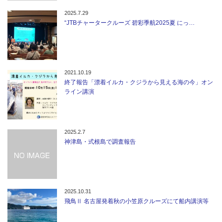
2025.7.29
“JTBチャータークルーズ 碧彩季航2025夏 にっ…
2021.10.19
終了報告「漂着イルカ・クジラから見える海の今」オン
ライン講演
2025.2.7
神津島・式根島で調査報告
2025.10.31
飛鳥Ⅱ 名古屋発着秋の小笠原クルーズにて船内講演等