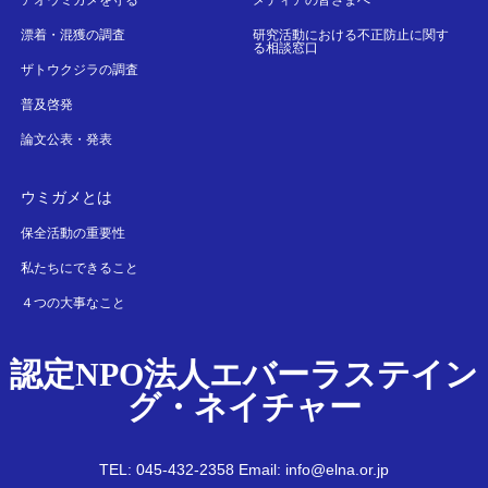
アオウミガメを守る
メディアの皆さまへ
漂着・混獲の調査
研究活動における不正防止に関す
る相談窓口
ザトウクジラの調査
普及啓発
論文公表・発表
ウミガメとは
保全活動の重要性
私たちにできること
４つの大事なこと
認定NPO法人エバーラステイン
グ・ネイチャー
TEL: 045-432-2358 Email: info@elna.or.jp