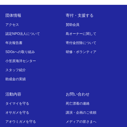
団体情報
寄付・支援する
アクセス
賛助会員
認定NPO法人について
島オーナーに関して
年次報告書
寄付金控除について
SDGsへの取り組み
研修・ボランティア
小笠原海洋センター
スタッフ紹介
助成金の実績
活動内容
お問い合わせ
タイマイを守る
死亡漂着の連絡
オサガメを守る
講演・企画のご依頼
アオウミガメを守る
メディアの皆さまへ