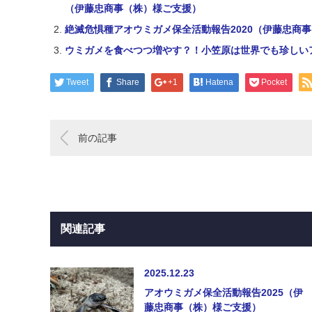
（伊藤忠商事（株）様ご支援）
絶滅危惧種アオウミガメ保全活動報告2020（伊藤忠商
ウミガメを食べつつ増やす？！小笠原は世界でも珍しい
Tweet
Share
+1
Hatena
Pocket
前の記事
関連記事
2025.12.23
アオウミガメ保全活動報告2025（伊
藤忠商事（株）様ご支援）