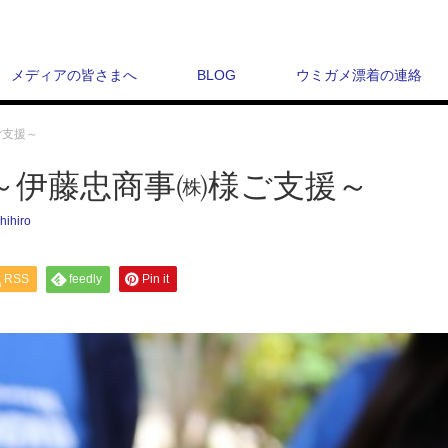
メディアの皆さまへ
BLOG
ウミガメ漂着の連絡
ご支援～
～伊藤忠商事㈱様ご支援～
hihiro
RSS
feedly
Pin it