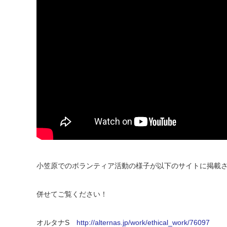
小笠原でのボランティア活動の様子が以下のサイトに掲載
併せてご覧ください！
オルタナS
http://alternas.jp/work/ethical_work/76097