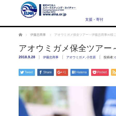
支援・寄付
ホーム
伊藤忠商事
アオウミガメ保全ツアー～伊藤忠商事㈱様
アオウミガメ保全ツアー
2018.9.28
伊藤忠商事
アオウミガメ
,
小笠原
投稿者:
c
Tweet
Share
+1
Hatena
Pocket