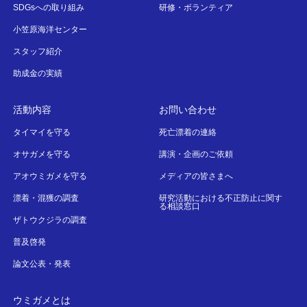
SDGsへの取り組み
研修・ボランティア
小笠原海洋センター
スタッフ紹介
助成金の実績
活動内容
お問い合わせ
タイマイを守る
死亡漂着の連絡
オサガメを守る
講演・企画のご依頼
アオウミガメを守る
メディアの皆さまへ
漂着・混獲の調査
研究活動における不正防止に関す
る相談窓口
ザトウクジラの調査
普及啓発
論文公表・発表
ウミガメとは