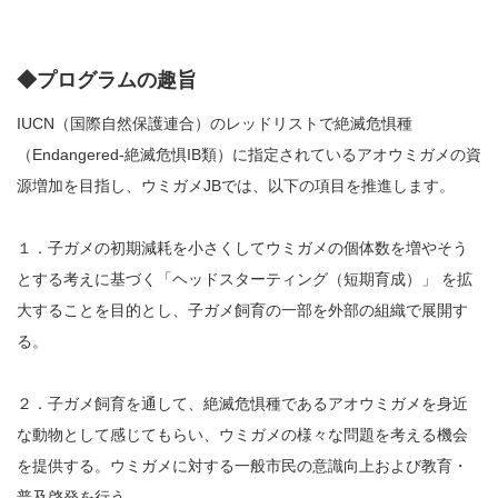
◆プログラムの趣旨
IUCN（国際自然保護連合）のレッドリストで絶滅危惧種
（Endangered-絶滅危惧IB類）に指定されているアオウミガメの資
源増加を目指し、ウミガメJBでは、以下の項目を推進します。
１．子ガメの初期減耗を小さくしてウミガメの個体数を増やそう
とする考えに基づく「ヘッドスターティング（短期育成）」 を拡
大することを目的とし、子ガメ飼育の一部を外部の組織で展開す
る。
２．子ガメ飼育を通して、絶滅危惧種であるアオウミガメを身近
な動物として感じてもらい、ウミガメの様々な問題を考える機会
を提供する。ウミガメに対する一般市民の意識向上および教育・
普及啓発を行う。