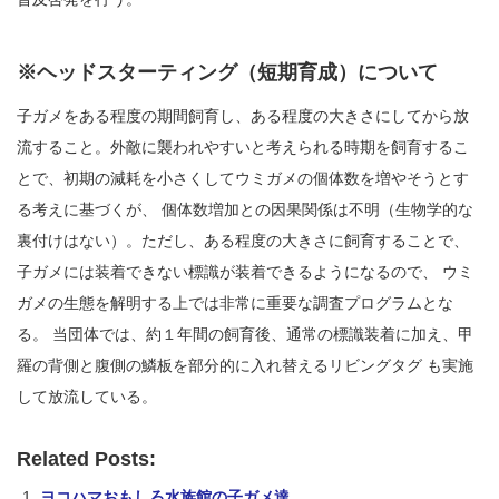
※ヘッドスターティング（短期育成）について
子ガメをある程度の期間飼育し、ある程度の大きさにしてから放
流すること。外敵に襲われやすいと考えられる時期を飼育するこ
とで、初期の減耗を小さくしてウミガメの個体数を増やそうとす
る考えに基づくが、 個体数増加との因果関係は不明（生物学的な
裏付けはない）。ただし、ある程度の大きさに飼育することで、
子ガメには装着できない標識が装着できるようになるので、 ウミ
ガメの生態を解明する上では非常に重要な調査プログラムとな
る。 当団体では、約１年間の飼育後、通常の標識装着に加え、甲
羅の背側と腹側の鱗板を部分的に入れ替えるリビングタグ も実施
して放流している。
Related Posts:
ヨコハマおもしろ水族館の子ガメ達