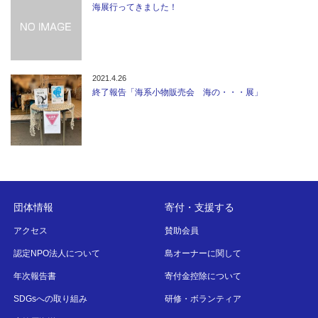
海展行ってきました！
2021.4.26
終了報告「海系小物販売会 海の・・・展」
団体情報
寄付・支援する
アクセス
賛助会員
認定NPO法人について
島オーナーに関して
年次報告書
寄付金控除について
SDGsへの取り組み
研修・ボランティア