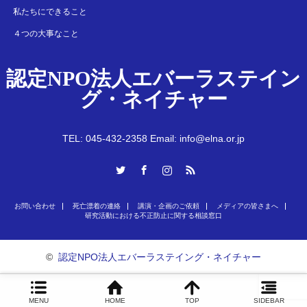
私たちにできること
４つの大事なこと
認定NPO法人エバーラステイン
グ・ネイチャー
TEL: 045-432-2358 Email: info@elna.or.jp
Twitter
Facebook
Instagram
RSS
お問い合わせ
死亡漂着の連絡
講演・企画のご依頼
メディアの皆さまへ
研究活動における不正防止に関する相談窓口
©
認定NPO法人エバーラステイング・ネイチャー
MENU
HOME
TOP
SIDEBAR