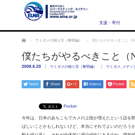
支援・寄付
ホーム
ウミガメの独り言（黎明編）
僕たちがやるべきこと（No
僕たちがやるべきこと（No
2008.6.20
ウミガメの独り言（黎明編）
ウミガメ
,
メディ
Tweet
Share
+1
Hatena
Pocket
Pocket
今年は、日本のあちこちでカメの上陸が増えたという話を
ばしいことかもしれないけど、本当にそれでよいのだろう
動を繰り返し、それが全体的に減少傾向にあるのか、増加