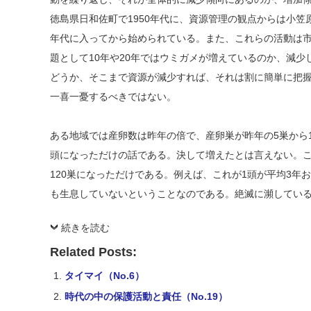
徳島県日和佐町で1950年代に、資源管理の観点からは小笠原
年代に入ってから始められている。また、これらの活動は
題として10年や20年ではウミガメが増えているのか、減
どうか、そこまで資源が減少すれば、それは割に簡単に把
一喜一憂するべきではない。
ある地域では産卵数は昨年の倍で、産卵巣が昨年の5巣から1
頭になっただけの話である。決して増えたとは言えない。これ
120巣になっただけである。例えば、これが1頭が平均3年
も生息していないということなのである。絶滅に瀕してい
続きを読む
Related Posts:
タイマイ（No.6）
時代の中の保護活動と責任（No.19）