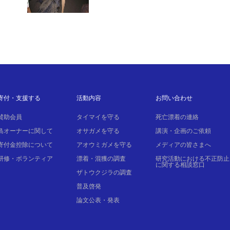
寄付・支援する
活動内容
お問い合わせ
賛助会員
タイマイを守る
死亡漂着の連絡
島オーナーに関して
オサガメを守る
講演・企画のご依頼
寄付金控除について
アオウミガメを守る
メディアの皆さまへ
研修・ボランティア
漂着・混獲の調査
研究活動における不正防止
に関する相談窓口
ザトウクジラの調査
普及啓発
論文公表・発表