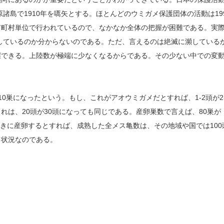
諸島で1910年を嚆矢とする。ほとんどのウミガメ保護団体の活動は19
市町村単位で行われているので、なかなか全体の把握が困難である。実
少しているのか分からないのである。ただ、言えるのは絶滅に瀕している
握できる。上陸数が極端に少なくなるからである。その少ない中での変
0巣になったという。もし、これがアオウミガメだとすれば、1-2頭が2-
は、20頭が30頭になっても同じである。産卵巣数で言えば、80巣が
おきに産卵するとすれば、成熟した全メス亀数は、その地域や国では100
る状況なのである。