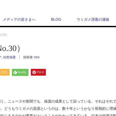
メディアの皆さまへ
BLOG
ウミガメ漂着の連絡
.30）
.30）
ア
,
自然保護
投稿者:
hiro
RSS
feedly
Pin it
聞く。ニュースや新聞でも、保護の成果として謳っている。それはそれ
か。どうもウミガメの資源というのは、数十年というかなり長期的に増
傾向にあるのかが重要だということがわかってきている。日本の保護活