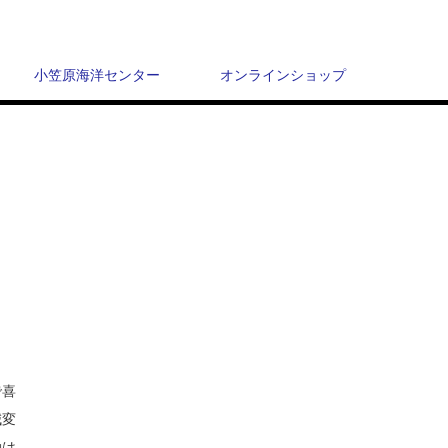
小笠原海洋センター
オンラインショップ
で喜
減変
動は