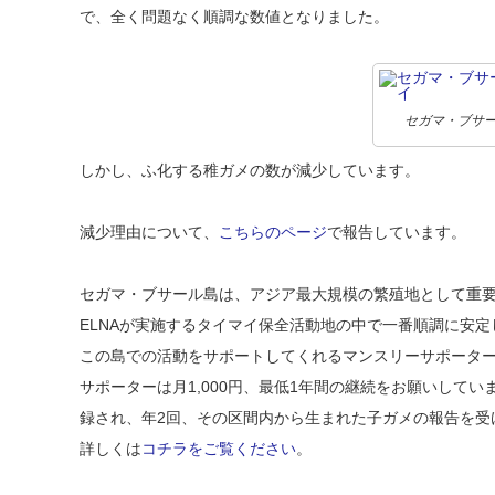
で、全く問題なく順調な数値となりました。
セガマ・ブサ
しかし、ふ化する稚ガメの数が減少しています。
減少理由について、
こちらのページ
で報告しています。
セガマ・ブサール島は、アジア最大規模の繁殖地として重
ELNAが実施するタイマイ保全活動地の中で一番順調に安
この島での活動をサポートしてくれるマンスリーサポータ
サポーターは月1,000円、最低1年間の継続をお願いして
録され、年2回、その区間内から生まれた子ガメの報告を受
詳しくは
コチラをご覧ください
。