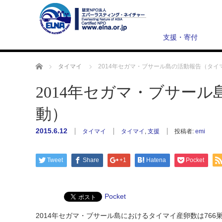
支援・寄付
ホーム
タイマイ
2014年セガマ・ブサール島の活動報告（タイ
2014年セガマ・ブサー
動）
2015.6.12
タイマイ
タイマイ
,
支援
投稿者:
emi
Tweet
Share
+1
Hatena
Pocket
Pocket
2014年セガマ・ブサール島におけるタイマイ産卵数は766