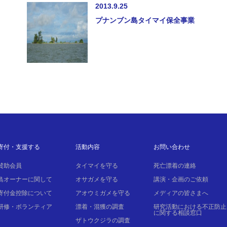
2013.9.25
プナンブン島タイマイ保全事業
寄付・支援する
活動内容
お問い合わせ
賛助会員
タイマイを守る
死亡漂着の連絡
島オーナーに関して
オサガメを守る
講演・企画のご依頼
寄付金控除について
アオウミガメを守る
メディアの皆さまへ
研修・ボランティア
漂着・混獲の調査
研究活動における不正防止
に関する相談窓口
ザトウクジラの調査