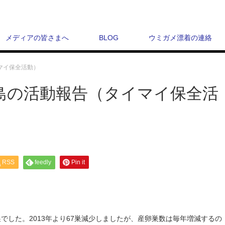
メディアの皆さまへ
BLOG
ウミガメ漂着の連絡
マイ保全活動）
ル島の活動報告（タイマイ保全活
RSS
feedly
Pin it
巣でした。2013年より67巣減少しましたが、産卵巣数は毎年増減するの