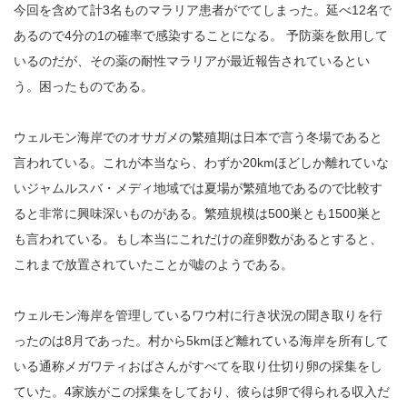
今回を含めて計3名ものマラリア患者がでてしまった。延べ12名で
あるので4分の1の確率で感染することになる。 予防薬を飲用して
いるのだが、その薬の耐性マラリアが最近報告されているとい
う。困ったものである。
ウェルモン海岸でのオサガメの繁殖期は日本で言う冬場であると
言われている。これが本当なら、わずか20kmほどしか離れていな
いジャムルスバ・メディ地域では夏場が繁殖地であるので比較す
ると非常に興味深いものがある。繁殖規模は500巣とも1500巣と
も言われている。もし本当にこれだけの産卵数があるとすると、
これまで放置されていたことが嘘のようである。
ウェルモン海岸を管理しているワウ村に行き状況の聞き取りを行
ったのは8月であった。村から5kmほど離れている海岸を所有して
いる通称メガワティおばさんがすべてを取り仕切り卵の採集をし
ていた。4家族がこの採集をしており、彼らは卵で得られる収入だ