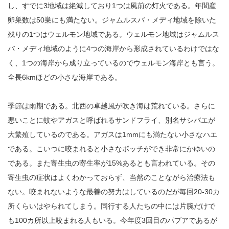
し、すでに3地域は絶滅しており1つは風前の灯火である。年間産
卵巣数は50巣にも満たない。ジャムルスバ・メディ地域を除いた
残りの1つはウェルモン地域である。ウェルモン地域はジャムルス
バ・メディ地域のように4つの海岸から形成されているわけではな
く、1つの海岸から成り立っているのでウェルモン海岸とも言う。
全長6kmほどの小さな海岸である。
季節は雨期である。北西の卓越風が吹き海は荒れている。さらに
悪いことに蚊やアガスと呼ばれるサンドフライ、別名サシバエが
大繁殖しているのである。アガスは1mmにも満たない小さなハエ
である。こいつに咬まれると小さなボッチができ非常にかゆいの
である。また寄生虫の寄生率が15%あるとも言われている。その
寄生虫の症状はよくわかっておらず、当然のことながら治療法も
ない。咬まれないような最善の努力はしているのだが毎回20-30カ
所くらいはやられてしまう。同行する人たちの中には片腕だけで
も100カ所以上咬まれる人もいる。今年度3回目のパプアであるが