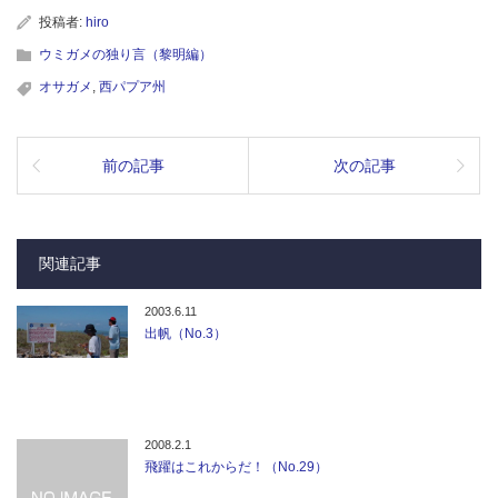
投稿者:
hiro
ウミガメの独り言（黎明編）
オサガメ
,
西パプア州
前の記事
次の記事
関連記事
2003.6.11
出帆（No.3）
2008.2.1
飛躍はこれからだ！（No.29）