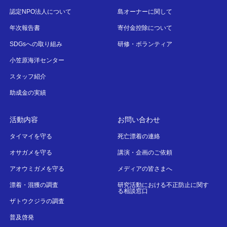
認定NPO法人について
島オーナーに関して
年次報告書
寄付金控除について
SDGsへの取り組み
研修・ボランティア
小笠原海洋センター
スタッフ紹介
助成金の実績
活動内容
お問い合わせ
タイマイを守る
死亡漂着の連絡
オサガメを守る
講演・企画のご依頼
アオウミガメを守る
メディアの皆さまへ
漂着・混獲の調査
研究活動における不正防止に関す
る相談窓口
ザトウクジラの調査
普及啓発