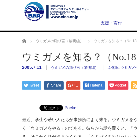
支援・寄付
ホーム
ウミガメの独り言（黎明編）
ウミガメを知る？（No.1
ウミガメを知る？（No.1
2005.7.11
ウミガメの独り言（黎明編）
ふ化率
,
ウミガメ
Tweet
Share
+1
Hatena
Pocket
Pocket
最近、学生や若い人たちが事務所によく来る。ウミガメを
く「ウミガメをやる」のである。彼らから話を聞くと、「
る。そこから話が進まなくなる。「ウミガメをやりたい」