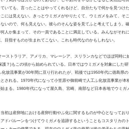
していても、言ったことはやってくれるけど、自分たちで何かを見つけ
そこには見えない。きっとウミガメがやりたくて、ウミガメをみて、そ
しないので、何も見えない。彼らのそんな姿を見てふと考えてしまう。
が何人か集まって、その一員であることに満足している。みんながそれ
志、目指すものが生まれてこない。これも時代なのかもしれない。
。オーストラリア、アメリカ、マレーシア、スリランカなどでほぼ同時に
保護？)もこの頃から始められている。日本ではウミガメを対象にした研
ふ化放流事業が30年間に亘り行われたが、戦後では1950年代に徳島県の
とされる。1970年代になって小笠原や御前崎で人工ふ化放流事業が本
始まる。1980年代になって屋久島、宮崎、南部など日本各地でウミガ
、当初は産卵地における産卵行動やふ化に関するものが中心となってお
にアドバルーンをつけてウミガメを追跡するということもコスタリカの
チー・カーの偉業である。現在のウミガメ学の発展は彼の弟子たちの貢