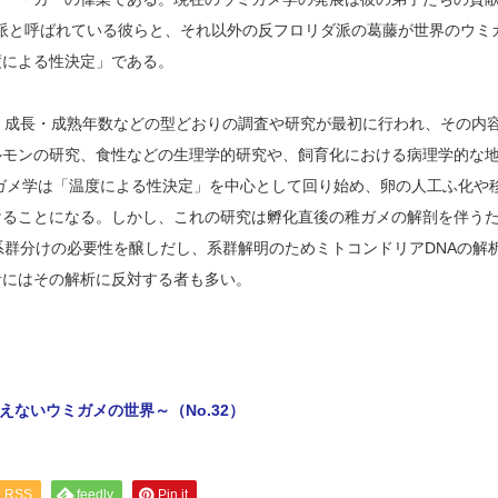
ダ派と呼ばれている彼らと、それ以外の反フロリダ派の葛藤が世界のウミ
度による性決定」である。
・成長・成熟年数などの型どおりの調査や研究が最初に行われ、その内
ルモンの研究、食性などの生理学的研究や、飼育化における病理学的な
ミガメ学は「温度による性決定」を中心として回り始め、卵の人工ふ化や
けることになる。しかし、これの研究は孵化直後の稚ガメの解剖を伴う
系群分けの必要性を醸しだし、系群解明のためミトコンドリアDNAの解
者にはその解析に反対する者も多い。
ないウミガメの世界～（No.32）
RSS
feedly
Pin it