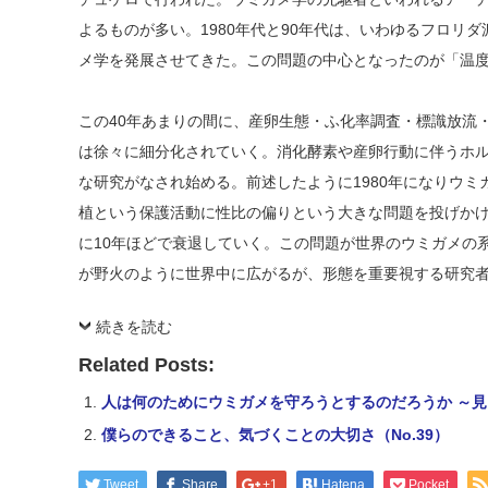
よるものが多い。1980年代と90年代は、いわゆるフロリ
メ学を発展させてきた。この問題の中心となったのが「温
この40年あまりの間に、産卵生態・ふ化率調査・標識放流
は徐々に細分化されていく。消化酵素や産卵行動に伴うホ
な研究がなされ始める。前述したように1980年になりウ
植という保護活動に性比の偏りという大きな問題を投げか
に10年ほどで衰退していく。この問題が世界のウミガメの
が野火のように世界中に広がるが、形態を重要視する研究
続きを読む
Related Posts:
人は何のためにウミガメを守ろうとするのだろうか ～見え
僕らのできること、気づくことの大切さ（No.39）
Tweet
Share
+1
Hatena
Pocket