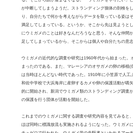
が中断してしまうようだ。ストランディング個体の剖検を
り、自分たちで何かを考えながらデータを取っている姿は
満足してしまっている。というか、そこから先は見ようと
にウミガメのことは好きなんだろうなと思う。そんな仲間
足してしまっているから、そこからは個人や自分たちの意
ウミガメの近代的な調査や研究は1960年代から始まった
まったのである。また、マレーシアのオサガメの卵の移植(
は当時ほとんどない時代であった。1910年に小笠原で人工
和佐中学校で大浜海岸に産卵するカメや卵の保護活動が嚆矢
的に開始され、新潟でウミガメ類のストランディング調査が
の保護を行う団体が活動を開始した。
これまでのウミガメに関する調査や研究内容を見てみると
ほぼ同時に標識放流も実施されるようになった。ウミガメ
チュゲロで行われた。ウミガメ学の先駆者といわれるアー