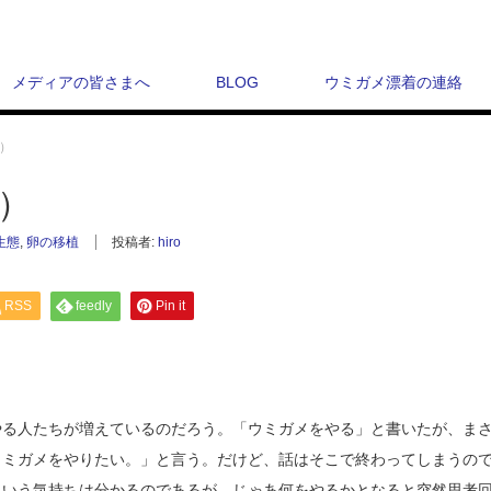
メディアの皆さまへ
BLOG
ウミガメ漂着の連絡
8）
8）
生態
,
卵の移植
投稿者:
hiro
RSS
feedly
Pin it
やる人たちが増えているのだろう。「ウミガメをやる」と書いたが、ま
ウミガメをやりたい。」と言う。だけど、話はそこで終わってしまうの
という気持ちは分かるのであるが、じゃあ何をやるかとなると突然思考