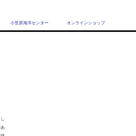
小笠原海洋センター
オンラインショップ
さし
であ
回路