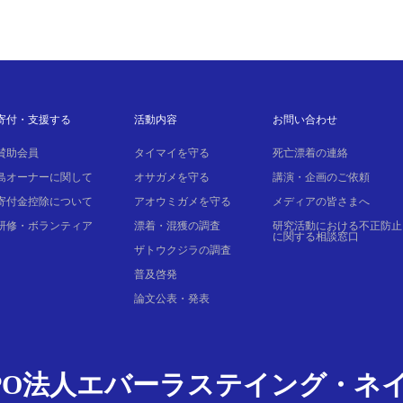
寄付・支援する
活動内容
お問い合わせ
賛助会員
タイマイを守る
死亡漂着の連絡
島オーナーに関して
オサガメを守る
講演・企画のご依頼
寄付金控除について
アオウミガメを守る
メディアの皆さまへ
研修・ボランティア
漂着・混獲の調査
研究活動における不正防止
に関する相談窓口
ザトウクジラの調査
普及啓発
論文公表・発表
PO法人エバーラステイング・ネ