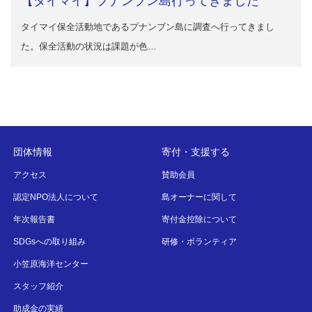
【タイマイ】プナンブン島行ってきました
タイマイ保全活動地であるプナンブン島に調査へ行ってきまし
た。保全活動の状況は課題が色…
団体情報
寄付・支援する
アクセス
賛助会員
認定NPO法人について
島オーナーに関して
年次報告書
寄付金控除について
SDGsへの取り組み
研修・ボランティア
小笠原海洋センター
スタッフ紹介
助成金の実績