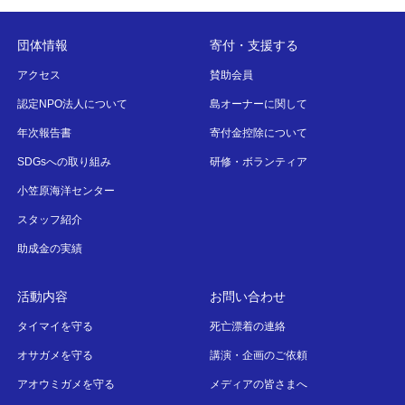
団体情報
寄付・支援する
アクセス
賛助会員
認定NPO法人について
島オーナーに関して
年次報告書
寄付金控除について
SDGsへの取り組み
研修・ボランティア
小笠原海洋センター
スタッフ紹介
助成金の実績
活動内容
お問い合わせ
タイマイを守る
死亡漂着の連絡
オサガメを守る
講演・企画のご依頼
アオウミガメを守る
メディアの皆さまへ