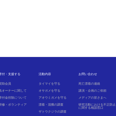
寄付・支援する
活動内容
お問い合わせ
賛助会員
タイマイを守る
死亡漂着の連絡
島オーナーに関して
オサガメを守る
講演・企画のご依頼
寄付金控除について
アオウミガメを守る
メディアの皆さまへ
研修・ボランティア
漂着・混獲の調査
研究活動における不正防止
に関する相談窓口
ザトウクジラの調査