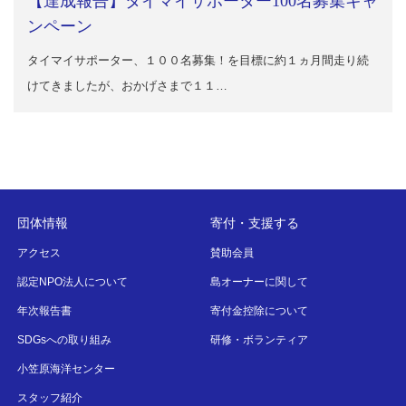
【達成報告】タイマイサポーター100名募集キャ
ンペーン
タイマイサポーター、１００名募集！を目標に約１ヵ月間走り続
けてきましたが、おかげさまで１１…
団体情報
寄付・支援する
アクセス
賛助会員
認定NPO法人について
島オーナーに関して
年次報告書
寄付金控除について
SDGsへの取り組み
研修・ボランティア
小笠原海洋センター
スタッフ紹介