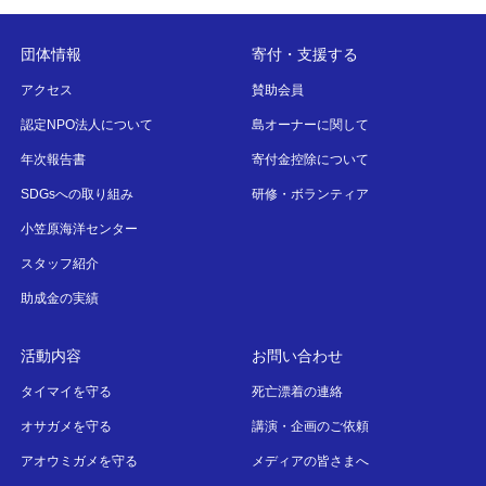
団体情報
寄付・支援する
アクセス
賛助会員
認定NPO法人について
島オーナーに関して
年次報告書
寄付金控除について
SDGsへの取り組み
研修・ボランティア
小笠原海洋センター
スタッフ紹介
助成金の実績
活動内容
お問い合わせ
タイマイを守る
死亡漂着の連絡
オサガメを守る
講演・企画のご依頼
アオウミガメを守る
メディアの皆さまへ