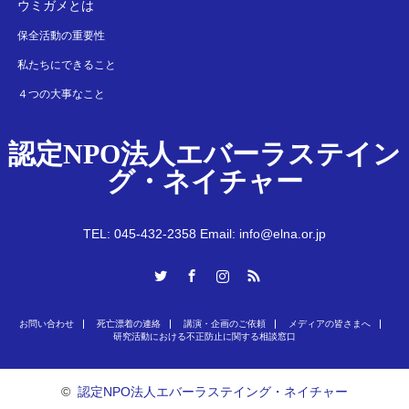
ウミガメとは
保全活動の重要性
私たちにできること
４つの大事なこと
認定NPO法人エバーラステイン
グ・ネイチャー
TEL: 045-432-2358 Email: info@elna.or.jp
Twitter
Facebook
Instagram
RSS
お問い合わせ
死亡漂着の連絡
講演・企画のご依頼
メディアの皆さまへ
研究活動における不正防止に関する相談窓口
©
認定NPO法人エバーラステイング・ネイチャー