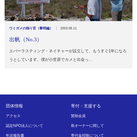
|
ウミガメの独り言（黎明編）
2003.06.11
出帆（No.3）
エバーラスティング・ネイチャーが設立して、もうすぐ1年になろ
うとしています。僕が小笠原でカメと出会っ…
団体情報
寄付・支援する
アクセス
賛助会員
認定NPO法人について
島オーナーに関して
年次報告書
寄付金控除について