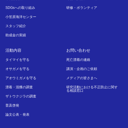
SDGsへの取り組み
研修・ボランティア
小笠原海洋センター
スタッフ紹介
助成金の実績
活動内容
お問い合わせ
タイマイを守る
死亡漂着の連絡
オサガメを守る
講演・企画のご依頼
アオウミガメを守る
メディアの皆さまへ
漂着・混獲の調査
研究活動における不正防止に関す
る相談窓口
ザトウクジラの調査
普及啓発
論文公表・発表