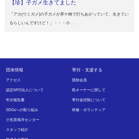
【珍】子ガメ生きてました
「アカ(ウミガメ)の子ガメが茅ケ崎で打ちあがっていて、生きてい
るらしいんですけど！」・・・小…
団体情報
寄付・支援する
アクセス
賛助会員
認定NPO法人について
島オーナーに関して
年次報告書
寄付金控除について
SDGsへの取り組み
研修・ボランティア
小笠原海洋センター
スタッフ紹介