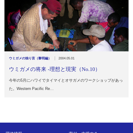
|
ウミガメの独り言（黎明編）
2004.05.01
ウミガメの将来 -理想と現実（No.10）
今年の5月にハワイでタイマイとオサガメのワークショップがあっ
た。Western Pacific Re…