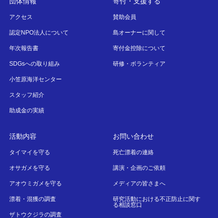
団体情報
寄付・支援する
アクセス
賛助会員
認定NPO法人について
島オーナーに関して
年次報告書
寄付金控除について
SDGsへの取り組み
研修・ボランティア
小笠原海洋センター
スタッフ紹介
助成金の実績
活動内容
お問い合わせ
タイマイを守る
死亡漂着の連絡
オサガメを守る
講演・企画のご依頼
アオウミガメを守る
メディアの皆さまへ
漂着・混獲の調査
研究活動における不正防止に関す
る相談窓口
ザトウクジラの調査