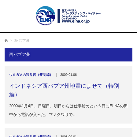
ホーム
西パプア州
西パプア州
|
ウミガメの独り言（黎明編）
2009.01.06
インドネシア西パプア州地震によせて（特別
編）
2009年1月4日、日曜日、明日からは仕事始めという日にELNAの田
中から電話が入った。マノクワリで…
|
ウミガメの独り言（黎明編）
2008.09.01