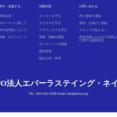
寄付・支援する
活動内容
お問い合わせ
賛助会員
タイマイを守る
死亡漂着の連絡
島オーナーに関して
オサガメを守る
講演・企画のご依頼
寄付金控除について
アオウミガメを守る
メディアの皆さまへ
研修・ボランティア
漂着・混獲の調査
研究活動における不正防止
に関する相談窓口
ザトウクジラの調査
普及啓発
論文公表・発表
PO法人エバーラステイング・ネ
TEL: 045-432-2358 Email: info@elna.or.jp