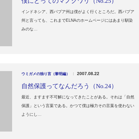
僕にとってのマノクワリ（No.25）
インドネシア、西パプア州は僕がよく行くところだ。西パプア
州と言っても、これまでELNAのホームページにはあまり馴染
みのな…
2007.08.22
ウミガメの独り言（黎明編）
|
自然保護ってなんだろう（No.24）
最近、ますます不可解になってきたことがある。それは「自然
保護」という言葉である。かつて僕は極力その言葉を使わない
ようにし…